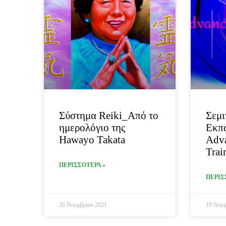
Σύστημα Reiki_Από το
Σεμι
ημερολόγιο της
Εκπ
Hawayo Takata
Adva
Trai
ΠΕΡΙΣΣΟΤΕΡΑ »
ΠΕΡΙΣ
26 Νοεμβρίου 2021
19 Νοεμ