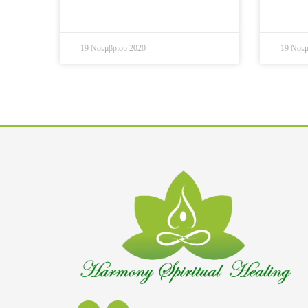
19 Νοεμβρίου 2020
19 Νοεμ
F
I