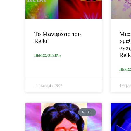
Το Μανιφέστο του
Μια 
Reiki
«μαθ
αναζ
Reik
ΠΕΡΙΣΣΟΤΕΡΑ »
ΠΕΡΙΣ
11 Ιανουαρίου 2023
4 Φεβρο
REIKI