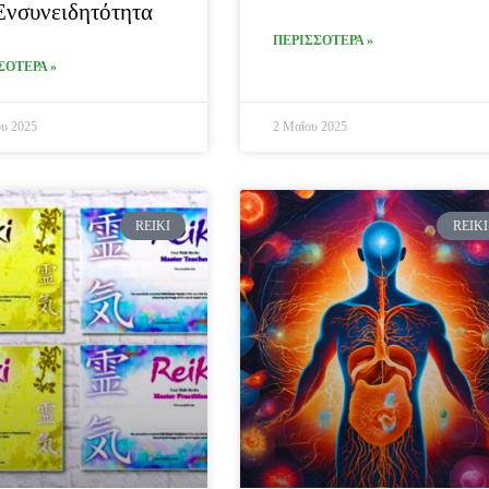
Ενσυνειδητότητα
ΠΕΡΙΣΣΟΤΕΡΑ »
ΣΟΤΕΡΑ »
υ 2025
2 Μαΐου 2025
REIKI
REIKI