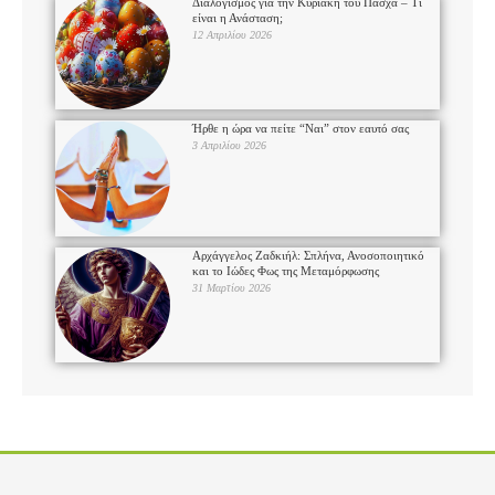
Διαλογισμός για την Κυριακή του Πάσχα – Τι
είναι η Ανάσταση;
12 Απριλίου 2026
Ήρθε η ώρα να πείτε “Ναι” στον εαυτό σας
3 Απριλίου 2026
Αρχάγγελος Ζαδκιήλ: Σπλήνα, Ανοσοποιητικό
και το Ιώδες Φως της Μεταμόρφωσης
31 Μαρτίου 2026