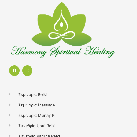
F
I
a
n
c
s
e
t
b
a
o
g
o
r
k
a
Σεμινάρια Reiki
m
Σεμινάρια Massage
Σεμινάρια Munay Ki
Συνεδρία Usui Reiki
Συνεδρία Karuna Reiki