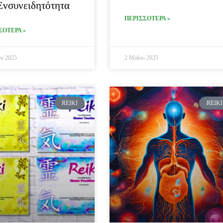
Ενσυνειδητότητα
ΠΕΡΙΣΣΟΤΕΡΑ »
ΣΟΤΕΡΑ »
υ 2025
2 Μαΐου 2025
REIKI
REIKI