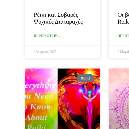
Ρέικι και Σοβαρές
Οι β
Ψυχικές Διαταραχές
Reik
ΠΕΡΙΣΣΟΤΕΡΑ »
ΠΕΡΙΣ
3 Μαρτίου 2025
2 Μαρτί
REIKI