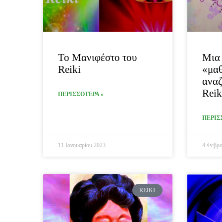
Το Μανιφέστο του
Μια 
Reiki
«μαθ
αναζ
Reik
ΠΕΡΙΣΣΟΤΕΡΑ »
ΠΕΡΙΣ
11 Ιανουαρίου 2023
4 Φεβρο
REIKI