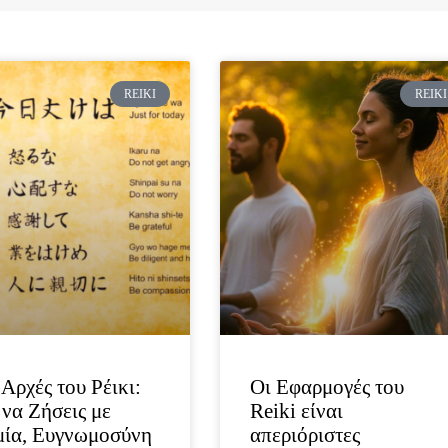
Page
Page
REIKI
REIKI
 Αρχές του Ρέικι:
Οι Εφαρμογές του
να Ζήσεις με
Reiki είναι
μία, Ευγνωμοσύνη
απεριόριστες