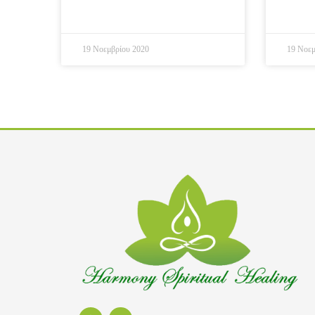
19 Νοεμβρίου 2020
19 Νοεμ
F
I