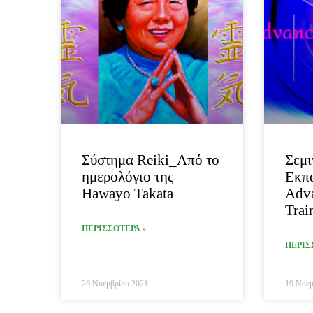
Σύστημα Reiki_Από το
Σεμι
ημερολόγιο της
Εκπ
Hawayo Takata
Adva
Trai
ΠΕΡΙΣΣΟΤΕΡΑ »
ΠΕΡΙΣ
26 Νοεμβρίου 2021
19 Νοεμ