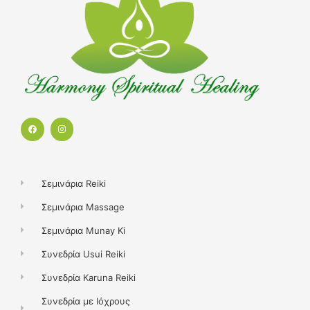
F
I
a
n
c
s
e
t
b
a
o
g
o
r
k
a
Σεμινάρια Reiki
m
Σεμινάρια Massage
Σεμινάρια Munay Ki
Συνεδρία Usui Reiki
Συνεδρία Karuna Reiki
Συνεδρία με Ιόχρους