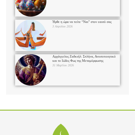
Ήρθε η ώρα να πείτε “Ναι” στον εαυτό σας
3 Απριλίου 2026
Αρχάγγελος Ζαδκιήλ: Σπλήνα, Ανοσοποιητικό
και το Ιώδες Φως της Μεταμόρφωσης
31 Μαρτίου 2026