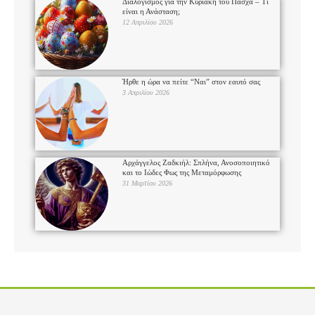
Διαλογισμός για την Κυριακή του Πάσχα – Τι
είναι η Ανάσταση;
12 Απριλίου 2026
Ήρθε η ώρα να πείτε “Ναι” στον εαυτό σας
3 Απριλίου 2026
Αρχάγγελος Ζαδκιήλ: Σπλήνα, Ανοσοποιητικό
και το Ιώδες Φως της Μεταμόρφωσης
31 Μαρτίου 2026