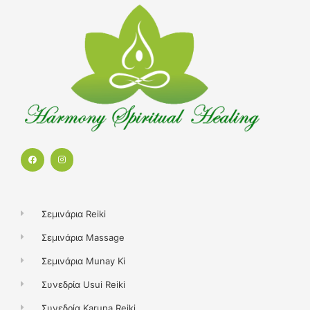
F
I
a
n
c
s
e
t
b
a
o
g
o
r
k
a
Σεμινάρια Reiki
m
Σεμινάρια Massage
Σεμινάρια Munay Ki
Συνεδρία Usui Reiki
Συνεδρία Karuna Reiki