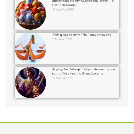
Διαλογισμός για την Κυριακή του Πάσχα – Τι
είναι η Ανάσταση;
12 Απριλίου 2026
Ήρθε η ώρα να πείτε “Ναι” στον εαυτό σας
3 Απριλίου 2026
Αρχάγγελος Ζαδκιήλ: Σπλήνα, Ανοσοποιητικό
και το Ιώδες Φως της Μεταμόρφωσης
31 Μαρτίου 2026