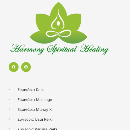
F
I
a
n
c
s
e
t
b
a
o
g
o
r
k
a
Σεμινάρια Reiki
m
Σεμινάρια Massage
Σεμινάρια Munay Ki
Συνεδρία Usui Reiki
Συνεδρία Karuna Reiki