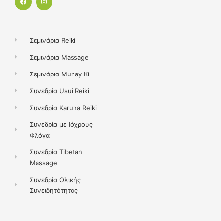
a
n
c
s
e
t
b
a
o
g
o
r
k
a
Σεμινάρια Reiki
m
Σεμινάρια Massage
Σεμινάρια Munay Ki
Συνεδρία Usui Reiki
Συνεδρία Karuna Reiki
Συνεδρία με Ιόχρους
Φλόγα
Συνεδρία Tibetan
Massage
Συνεδρία Ολικής
Συνειδητότητας