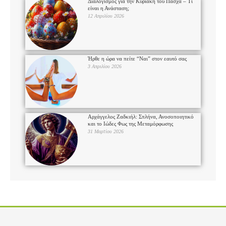
Διαλογισμός για την Κυριακή του Πάσχα – Τι
είναι η Ανάσταση;
12 Απριλίου 2026
Ήρθε η ώρα να πείτε “Ναι” στον εαυτό σας
3 Απριλίου 2026
Αρχάγγελος Ζαδκιήλ: Σπλήνα, Ανοσοποιητικό
και το Ιώδες Φως της Μεταμόρφωσης
31 Μαρτίου 2026