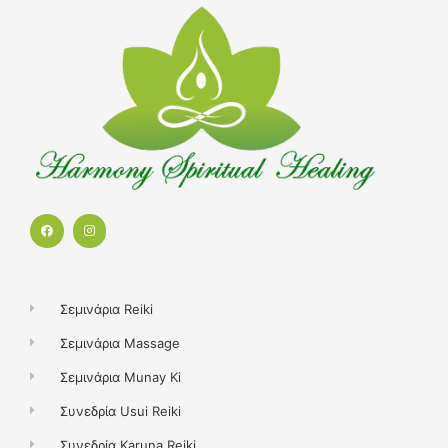
F
I
a
n
c
s
e
t
b
a
o
g
o
r
k
a
Σεμινάρια Reiki
m
Σεμινάρια Massage
Σεμινάρια Munay Ki
Συνεδρία Usui Reiki
Συνεδρία Karuna Reiki