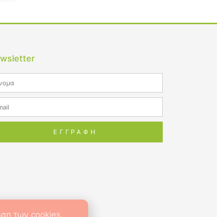
wsletter
me
il
ΕΓΓΡΑΦΗ
ση των cookies.